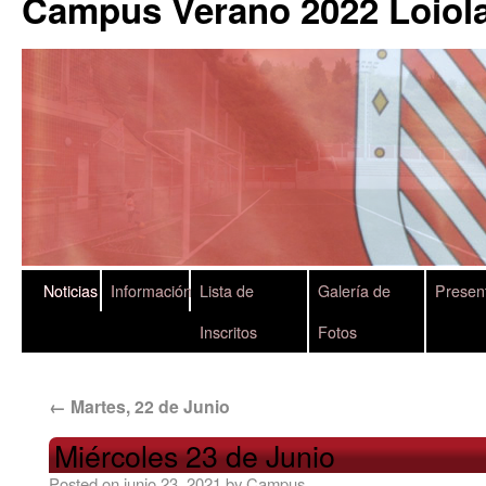
Campus Verano 2022 Loiola
Noticias
Información
Lista de
Galería de
Presen
Inscritos
Fotos
←
Martes, 22 de Junio
Miércoles 23 de Junio
Posted on
junio 23, 2021
by
Campus