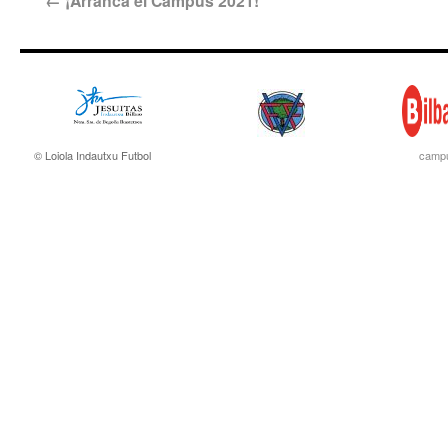
←
¡Arranca el Campus 2021!
© Loiola Indautxu Futbol
campu