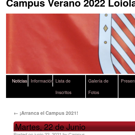
Campus Verano 2022 Loiola
Noticias
Información
Lista de
Galería de
Presen
Inscritos
Fotos
←
¡Arranca el Campus 2021!
Martes, 22 de Junio
Posted on
junio 22, 2021
by
Campus