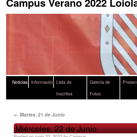
Campus Verano 2022 Loiola
Noticias
Información
Lista de
Galería de
Presen
Inscritos
Fotos
←
Martes, 21 de Junio
Miércoles, 22 de Junio
Posted on
junio 22, 2022
by
Campus