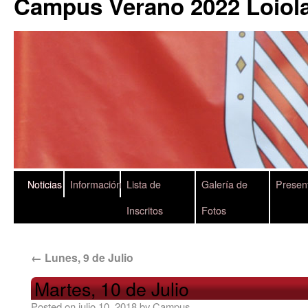
Campus Verano 2022 Loiola
Noticias
Información
Lista de
Galería de
Presen
Inscritos
Fotos
←
Lunes, 9 de Julio
Martes, 10 de Julio
Posted on
julio 10, 2018
by
Campus